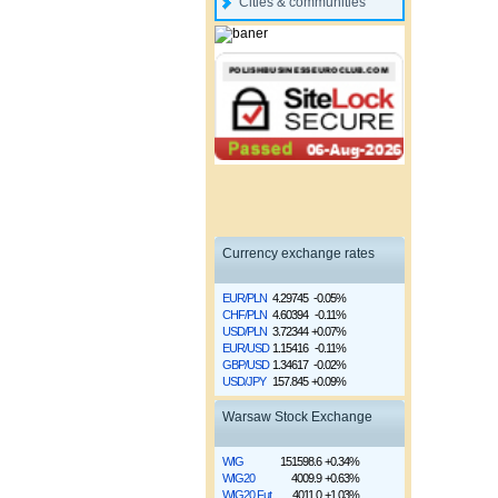
Cities & communities
Currency exchange rates
EUR/PLN
4.29745
-0.05%
CHF/PLN
4.60394
-0.11%
USD/PLN
3.72344
+0.07%
EUR/USD
1.15416
-0.11%
GBP/USD
1.34617
-0.02%
USD/JPY
157.845
+0.09%
Warsaw Stock Exchange
WIG
151598.6
+0.34%
WIG20
4009.9
+0.63%
WIG20 Fut
4011.0
+1.03%