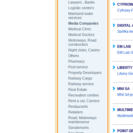
Lawyers , Banks
CYFROW
Logistic centre's
Cyfrowy P
Mainland water
services
Media Companies
DIGITAL
Medical Clinic
Spółka tw
Medical Doctors
Motorways, Road
constructors
EM LAB
Night clubs, Casino
EM Lab SA
Others
Pharmacy
Post service
LIBERTY
Property Developers
Libery Gr
Railway Cargo
Railway service
MNI SA
Real Estate
MNI SA je
Recreation centres
Rent a car, Carriers
Restaurants
MULTIME
Retailers
Multimedi
Road, Motorways
maintenance
Sanatoriums
POINT G