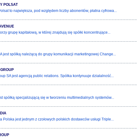
Y POLSAT
olsat to największa, pod względem liczby abonentów, płatna cyfrowa...
 AVENUE
orzy grupę kapitałową, w której znajdują się spółki koncentrujące...
 jest spółką należącą do grupy komunikacji marketingowej Change...
 GROUP
oup SA jest agencją public relations. Spółka kontynuuje działalność...
st spółką specjalizującą się w tworzeniu multimedialnych systemów...
DIA
a Polska jest jednym z czołowych polskich dostawców usługi Triple...
ROUP