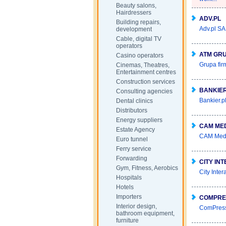
Beauty salons,
Hairdressers
ADV.PL
Building repairs,
Adv.pl SA
development
Cable, digital TV
operators
ATM GR
Casino operators
Grupa firm
Cinemas, Theatres,
Entertainment centres
Construction services
BANKIER
Consulting agencies
Bankier.p
Dental clinics
Distributors
Energy suppliers
CAM ME
Estate Agency
CAM Media
Euro tunnel
Ferry service
Forwarding
CITY IN
Gym, Fitness, Aerobics
City Inte
Hospitals
Hotels
Importers
COMPRE
Interior design,
ComPress 
bathroom equipment,
furniture