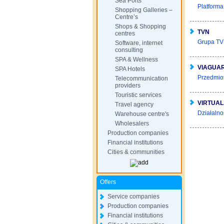
Sea Ports
Platforma
Shopping Galleries –
Centre’s
Shops & Shopping
TVN
centres
Grupa TVN
Software, internet
consulting
SPA & Wellness
VIAGUA
SPA Hotels
Przedmiot
Telecommunication
providers
Touristic services
VIRTUAL
Travel agency
Działalno
Warehouse centre's
Wholesalers
Production companies
Financial institutions
Cities & communities
Offers
Service companies
Production companies
Financial institutions