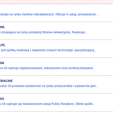
 działa na rynku mediów interaktywnych. Oferuje 6 usług: prowadzenie...
UPA
 działająca na rynku produkcji filmowo-telewizyjnej. Realizuje...
.PL
l jest spółką mediową z segmentu nowych technologii, specjalizującą...
DIA
 SA zajmuje sięplanowaniem, wdrażaniem oraz kontrolą kampanii...
TERACIVE
ractive SA prowadzi działalność na rynku producentów i wydawców gier...
SS
SA zajmuje się świadczeniem usług Public Relations. Oferta spółki...