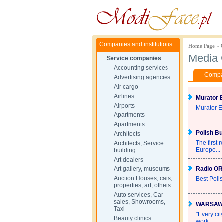
Companies and institutions
Home Page
»
Media
Service companies
Accounting services
Compan
Advertising agencies
Air cargo
Airlines
Murator
Airports
Murator EX
Apartments
Apartments
Polish Bu
Architects
The first 
Architects, Service
Europe...
building
Art dealers
Art gallery, museums
Radio O
Auction Houses, cars,
Best Pol
properties, art, others
Auto services, Car
sales, Showrooms,
WARSAW 
Taxi
"Every ci
Beauty clinics
work...