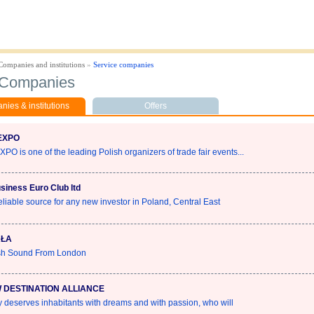
Companies and institutions
»
Service companies
 Companies
ies & institutions
Offers
 EXPO
PO is one of the leading Polish organizers of trade fair events...
siness Euro Club ltd
reliable source for any new investor in Poland, Central East
RŁA
ish Sound From London
DESTINATION ALLIANCE
ty deserves inhabitants with dreams and with passion, who will