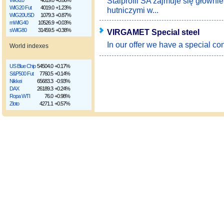
Stalprofil SA zajmuje się główn
WIG20
4019.0
+0.86%
WIG20 Fut
4019.0
+1.23%
hutniczymi w...
WIG20USD
1079.3
+0.87%
mWIG40
10526.9
+0.03%
sWIG80
31459.5
+0.38%
VIRGAMET Special steel
In our offer we have a special co
World indexes
US Blue Chip
54504.0
+0.17%
S&P500 Fut
7760.5
+0.14%
Nikkei
65683.3
-0.93%
DAX
26189.3
+0.24%
Ropa WTI
76.0
+0.98%
Złoto
4271.1
+0.57%