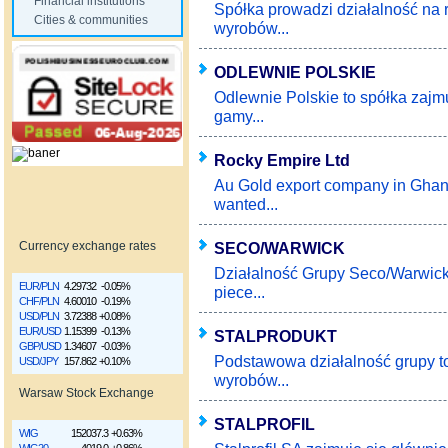
Financial institutions
Spółka prowadzi działalność na r
Cities & communities
wyrobów...
ODLEWNIE POLSKIE
Odlewnie Polskie to spółka zajm
gamy...
Rocky Empire Ltd
Au Gold export company in Ghana
wanted...
SECO/WARWICK
Currency exchange rates
Działalność Grupy Seco/Warwick
EUR/PLN
4.29732
-0.05%
piece...
CHF/PLN
4.60010
-0.19%
USD/PLN
3.72388
+0.08%
EUR/USD
1.15399
-0.13%
STALPRODUKT
GBP/USD
1.34607
-0.03%
Podstawowa działalność grupy t
USD/JPY
157.862
+0.10%
wyrobów...
Warsaw Stock Exchange
STALPROFIL
WIG
152037.3
+0.63%