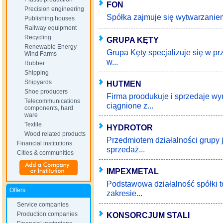
FON
Precision engineering
Spółka zajmuje się wytwarzaniem
Publishing houses
Railway equipment
Recycling
GRUPA KĘTY
Renewable Energy
Grupa Kęty specjalizuje się w p
Wind Farms
w...
Rubber
Shipping
Shipyards
HUTMEN
Shoe producers
Firma proodukuje i sprzedaje wy
Telecommunications
ciągnione z...
components, hard
ware
Textile
HYDROTOR
Wood related products
Przedmiotem działalności grupy j
Financial institutions
sprzedaż...
Cities & communities
IMPEXMETAL
Podstawowa działalność spółki to
Offers
zakresie...
Service companies
Production companies
KONSORCJUM STALI