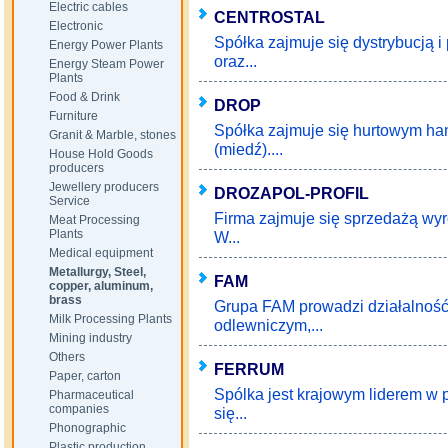
Electric cables
CENTROSTAL
Electronic
Spółka zajmuje się dystrybucją 
Energy Power Plants
oraz...
Energy Steam Power
Plants
Food & Drink
DROP
Furniture
Spółka zajmuje się hurtowym ha
Granit & Marble, stones
(miedź)....
House Hold Goods
producers
Jewellery producers
DROZAPOL-PROFIL
Service
Firma zajmuje się sprzedażą wyr
Meat Processing
Plants
W...
Medical equipment
Metallurgy, Steel,
FAM
copper, aluminum,
brass
Grupa FAM prowadzi działalnoś
Milk Processing Plants
odlewniczym,...
Mining industry
Others
FERRUM
Paper, carton
Spólka jest krajowym liderem w p
Pharmaceutical
companies
się...
Phonographic
Plastic production