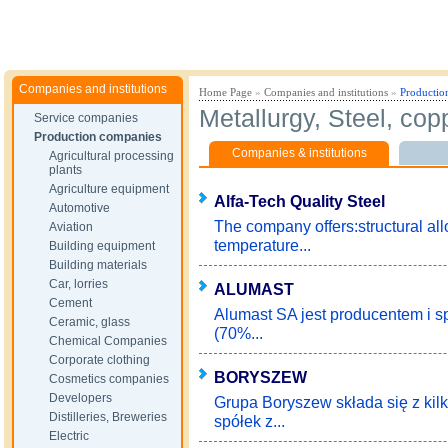
Companies and institutions
Home Page
»
Companies and institutions
»
Productio
Metallurgy, Steel, co
Service companies
Production companies
Companies & institutions
Agricultural processing
plants
Agriculture equipment
Alfa-Tech Quality Steel
Automotive
The company offers:structural all
Aviation
temperature...
Building equipment
Building materials
Car, lorries
ALUMAST
Cement
Alumast SA jest producentem i 
Ceramic, glass
(70%...
Chemical Companies
Corporate clothing
BORYSZEW
Cosmetics companies
Developers
Grupa Boryszew składa się z kil
Distilleries, Breweries
spółek z...
Electric