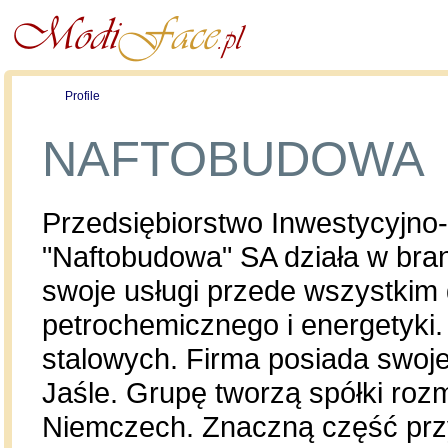
Profile
Offers
Publications
Auction
NAFTOBUDOWA
Przedsiębiorstwo Inwestycyj
"Naftobudowa" SA działa w br
swoje usługi przede wszystkim d
petrochemicznego i energetyki.
stalowych. Firma posiada swoje
Jaśle. Grupę tworzą spółki roz
Niemczech. Znaczną część przy