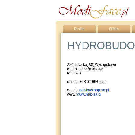
Profile
Offers
HYDROBUDO
Skórzewska, 35, Wysogotowo
62-081 Przeźmierewo
POLSKA
phone: +48 61 6641950
e-mail:
polska@hbp-sa.pl
www:
www.hbp-sa.pl