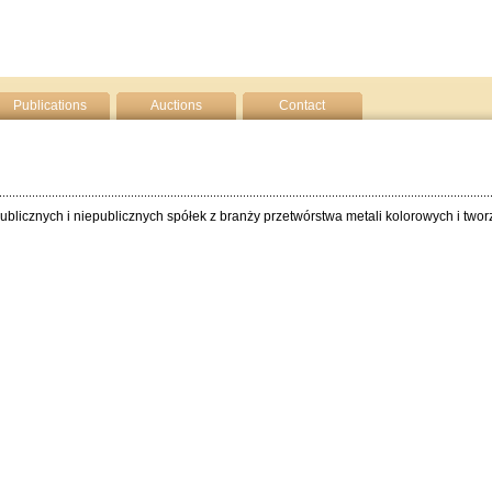
Publications
Auctions
Contact
ublicznych i niepublicznych spółek z branży przetwórstwa metali kolorowych i two