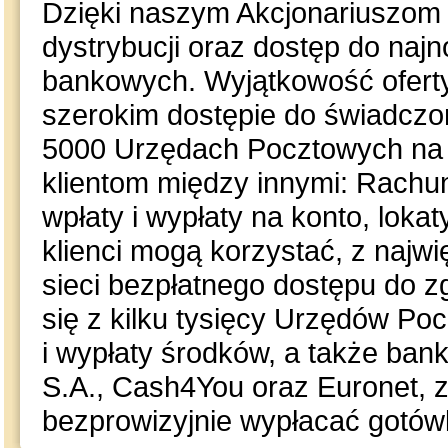
Dzięki naszym Akcjonariuszom
dystrybucji oraz dostęp do na
bankowych. Wyjątkowość ofert
szerokim dostępie do świadczo
5000 Urzędach Pocztowych na t
klientom między innymi: Rachu
wpłaty i wypłaty na konto, loka
klienci mogą korzystać, z najwi
sieci bezpłatnego dostępu do 
się z kilku tysięcy Urzędów Po
i wypłaty środków, a także ba
S.A., Cash4You oraz Euronet, 
bezprowizyjnie wypłacać gotów