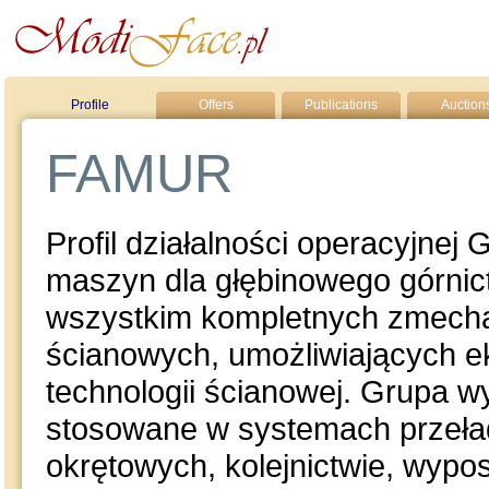
Profile
Offers
Publications
Auction
FAMUR
Profil działalności operacyjnej
maszyn dla głębinowego górni
wszystkim kompletnych zmech
ścianowych, umożliwiających e
technologii ścianowej. Grupa 
stosowane w systemach przeł
okrętowych, kolejnictwie, wyp