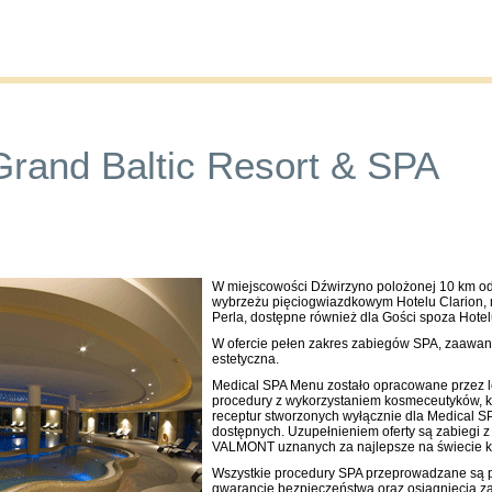
Publications
Auctions
Contact
Grand Baltic Resort & SPA
W miejscowości Dźwirzyno polożonej 10 km o
wybrzeżu pięciogwiazdkowym Hotelu Clarion, 
Perla, dostępne również dla Gości spoza Hotel
W ofercie pełen zakres zabiegów SPA, zaawa
estetyczna.
Medical SPA Menu zostało opracowane przez lek
procedury z wykorzystaniem kosmeceutyków, 
receptur stworzonych wyłącznie dla Medical SP
dostępnych. Uzupełnieniem oferty są zabiegi 
VALMONT uznanych za najlepsze na świecie k
Wszystkie procedury SPA przeprowadzane są p
gwarancję bezpieczeństwa oraz osiągnięcia z