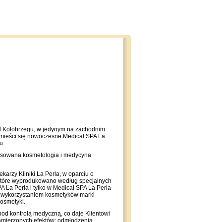
d Kołobrzegu, w jedynym na zachodnim
mieści się nowoczesne Medical SPA La
u.
nsowana kosmetologia i medycyna
arzy Kliniki La Perla, w oparciu o
które wyprodukowano według specjalnych
A La Perla i tylko w Medical SPA La Perla
z wykorzystaniem kosmetyków marki
osmetyki.
od kontrolą medyczną, co daje Klientowi
amierzonych efektów: odmłodzenia,