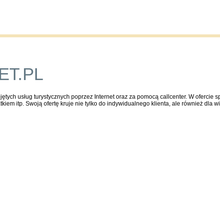
Publications
Auctions
Contact
ET.PL
ętych usług turystycznych poprzez Internet oraz za pomocą callcenter. W ofercie s
atkiem itp. Swoją ofertę kruje nie tylko do indywidualnego klienta, ale również dla w