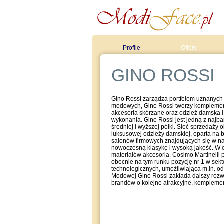
Profile
Offers
GINO ROSSI
Gino Rossi zarządza portfelem uznanych
modowych, Gino Rossi tworzy komplementa
akcesoria skórzane oraz odzież damska 
wykonania. Gino Rossi jest jedną z najba
średniej i wyższej półki. Sieć sprzedaży
luksusowej odzieży damskiej, oparta na 
salonów firmowych znajdujących się w naj
nowoczesną klasykę i wysoką jakość. W of
materiałów akcesoria. Cosimo Martinelli
obecnie na tym runku pozycję nr 1 w sek
technologicznych, umożliwiająca m.in. o
Modowej Gino Rossi zakłada dalszy rozwó
brandów o kolejne atrakcyjne, kompleme