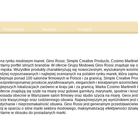
Publications
Auctions
Contact
 na rynku modowym marek: Gino Rossi, Simple Creative Products, Cosimo Martine
rny portfel silnych brandów. W ofercie Grupy Modowej Gino Rossi znajduje się ob
i męska. Wszystkie produkty charakteryzują się nowoczesnym, wyszukanym wzorni
rdziej rozpoznawanych i najlepiej ocenianych na polskim rynku marek, która zajm
 obejmuje ponad 100 salonów firmowych w Polsce i za granicą. Simple Creative Pro
bezpretensjonalnej prostocie,wyrafinowanym, eleganckim i kreatywnym wzornictwie
lepszych lokalizacjach zarówno w kraju jak i za granicą. Marka Cosimo Martinelli
ercie znajdują się szyte na miarę oraz gotowe garnitury, marynarki, spodnie i kos
 posiada obecnie w Warszawie salon firmowy oraz studio szycia na miarę. Geox jes
torze klasycznego oraz codziennego obuwia. Najważniejszym jej wyróżnikiem jes
ddychanie i nieprzemakalność obuwia. Gino Rossi jest generalnym przedstawiciele
j w oparciu o silne marki sektora modowego, maksymalizację efektywności działa
ntarne w stosuku do posiadanych marki.