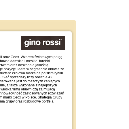
lli oraz Geox. Wzorem światowych potęg
uwie damskie i męskie, torebki i
ctwem oraz doskonałą jakością
uje pozycję lidera w segmencie obuwia ze
ducts to czołowa marka na polskim rynku
. Sieć sprzedaży liczy obecnie 42
 kierowana jest do meżczyzn ceniących
zule, a także wykonane z najlepszych
t włoską firmą obuwniczą zajmującą
t innowacyjność zastosowanych rozwiązań
m marki Geox w Polsce. Strategia Grupy
nia grupy oraz rozbudowę portfela