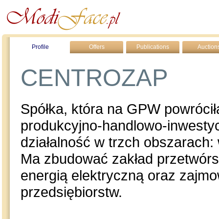
Profile
Offers
Publications
Auction
CENTROZAP
Spółka, która na GPW powróciła
produkcyjno-handlowo-inwesty
działalność w trzch obszarach: 
Ma zbudować zakład przetwórs
energią elektryczną oraz zajmo
przedsiębiorstw.