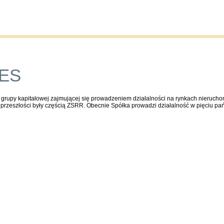
Publications
Auctions
Contact
TES
ą grupy kapitałowej zajmującej się prowadzeniem działalności na rynkach nieruch
 przeszłości były częścią ZSRR. Obecnie Spółka prowadzi działalność w pięciu pa