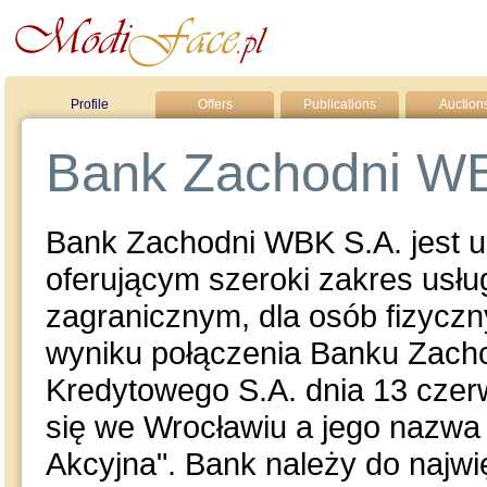
Profile
Offers
Publications
Auction
Bank Zachodni W
Bank Zachodni WBK S.A. jest 
oferującym szeroki zakres usł
zagranicznym, dla osób fizycz
wyniku połączenia Banku Zacho
Kredytowego S.A. dnia 13 czer
się we Wrocławiu a jego nazw
Akcyjna". Bank należy do najwi