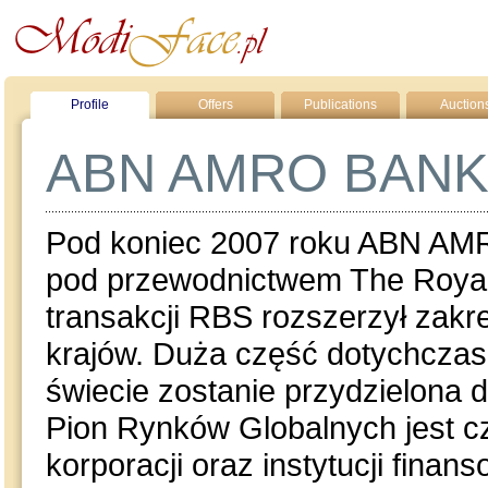
Profile
Offers
Publications
Auction
ABN AMRO BANK 
Pod koniec 2007 roku ABN AMR
pod przewodnictwem The Royal 
transakcji RBS rozszerzył zakr
krajów. Duża część dotychcza
świecie zostanie przydzielona
Pion Rynków Globalnych jest c
korporacji oraz instytucji fina