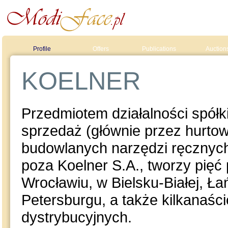
Profile
Offers
Publications
Auction
KOELNER
Przedmiotem działalności spółki
sprzedaż (głównie przez hurto
budowlanych narzędzi ręcznych 
poza Koelner S.A., tworzy pięć
Wrocławiu, w Bielsku-Białej, Ł
Petersburgu, a także kilkanaśc
dystrybucyjnych.