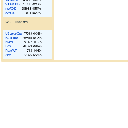
WIG20 Fut
4000.0
-0.62%
WIG20USD
1075.8
-0.25%
mWIG40
10593.3
+0.54%
sWIG80
31505.1
+0.29%
World indexes
US Large Cap
7733.9
+0.39%
Nasdaq100
29586.5
+0.73%
Nikkei
65606.7
-0.12%
DAX
26355.3
+0.82%
Ropa WTI
78.3
-0.03%
Złoto
4335.6
+2.24%