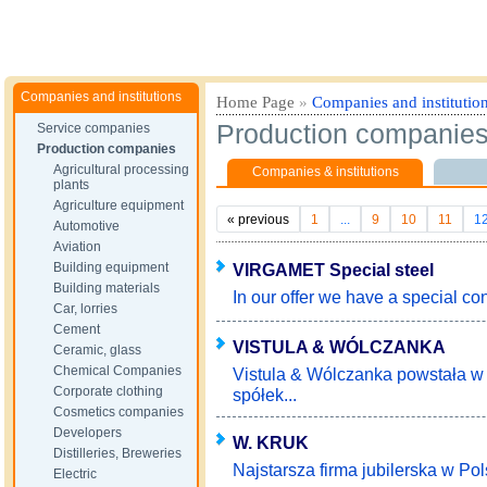
Companies and institutions
Home Page
»
Companies and institutio
Production companie
Service companies
Production companies
Agricultural processing
Companies & institutions
plants
Agriculture equipment
«
previous
1
...
9
10
11
1
Automotive
Aviation
Building equipment
VIRGAMET Special steel
Building materials
In our offer we have a special co
Car, lorries
Cement
VISTULA & WÓLCZANKA
Ceramic, glass
Chemical Companies
Vistula & Wólczanka powstała w 
Corporate clothing
spółek...
Cosmetics companies
Developers
W. KRUK
Distilleries, Breweries
Najstarsza firma jubilerska w Pols
Electric