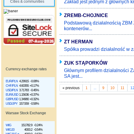
Zakład jest jednym z głównych k
Cities & communities
ZREMB-CHOJNICE
Podstawową działalnością ZBM Z
kontenerów...
ZT HERMAN
Spółka prowadzi działalność w z
ZUK STĄPORKÓW
Currency exchange rates
Głównym profilem działalności 
SA jest...
EUR/PLN
4.29915
-0.08%
CHF/PLN
4.60355
+0.17%
«
previous
1
...
9
10
11
1
USD/PLN
3.71783
-0.45%
EUR/USD
1.15636
+0.37%
GBP/USD
1.34980
+0.32%
USD/JPY
157.559
-0.58%
Warsaw Stock Exchange
WIG
151782.9
-0.24%
WIG20
4000.2
-0.54%