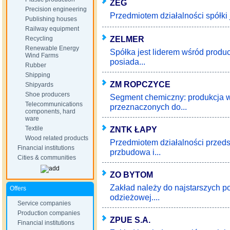
ZEG
Precision engineering
Przedmiotem działalności spółki 
Publishing houses
Railway equipment
ZELMER
Recycling
Renewable Energy
Spółka jest liderem wśród prod
Wind Farms
posiada...
Rubber
Shipping
ZM ROPCZYCE
Shipyards
Shoe producers
Segment chemiczny: produkcja 
Telecommunications
przeznaczonych do...
components, hard
ware
Textile
ZNTK ŁAPY
Wood related products
Przedmiotem działalności przeds
Financial institutions
przbudowa i...
Cities & communities
ZO BYTOM
Zakład należy do najstarszych po
Offers
odzieżowej....
Service companies
Production companies
ZPUE S.A.
Financial institutions