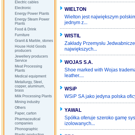
Electric cables
Electronic
WIELTON
Energy Power Plants
Wielton jest największym polski
Energy Steam Power
jednym z...
Plants
Food & Drink
Furniture
WISTIL
Granit & Marble, stones
Zakłady Przemysłu Jedwabniczego
House Hold Goods
największych...
producers
Jewellery producers
Service
WOJAS S.A.
Meat Processing
Shoe marked with Wojas trademark
Plants
leather....
Medical equipment
Metallurgy, Steel,
copper, aluminum,
WSiP
brass
WSiP SA jako jedyna polska ofic
Milk Processing Plants
Mining industry
Others
YAWAL
Paper, carton
Spółka oferuje szeroko gamę sy
Pharmaceutical
izolowanych...
companies
Phonographic
Plastic production