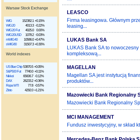
Warsaw Stock Exchange
LEASCO
Firma leasingowa. Głównym przed
WIG
152382.1
+0.15%
leasing...
WIG20
4013.3
-0.22%
WIG20 Fut
4025.0
0.00%
WIG20USD
1078.2
-0.03%
LUKAS Bank SA
mWIG40
10586.0
+0.47%
sWIG80
31507.3
+0.30%
LUKAS Bank SA to nowoczesny b
kompleksową...
World indexes
MAGELLAN
US Blue Chip
53870.5
+0.05%
S&P500 Fut
7740.0
+0.11%
Magellan SA jest instytucją fin
Nikkei
65606.7
-0.12%
produktów...
DAX
26233.2
+0.36%
Ropa WTI
77.8
-0.57%
Złoto
4292.0
+1.21%
Mazowiecki Bank Regionalny 
Mazowiecki Bank Regionalny Spó
MCI MANAGEMENT
Fundusz inwestycyjny, w skład kt
Mercedes-Benz Bank Polska 