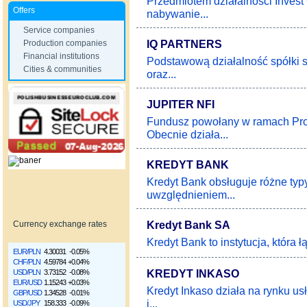
Przedmiotem działalności Invest
Offers
nabywanie...
Service companies
IQ PARTNERS
Production companies
Financial institutions
Podstawową działalność spółki s
Cities & communities
oraz...
JUPITER NFI
Fundusz powołany w ramach Pro
Obecnie działa...
KREDYT BANK
Kredyt Bank obsługuje różne typ
uwzględnieniem...
Kredyt Bank SA
Currency exchange rates
Kredyt Bank to instytucja, która ł
EUR/PLN
4.30031
-0.05%
CHF/PLN
4.59784
+0.04%
KREDYT INKASO
USD/PLN
3.73152
-0.08%
EUR/USD
1.15243
+0.03%
Kredyt Inkaso działa na rynku u
GBP/USD
1.34528
-0.01%
i...
USD/JPY
158.333
-0.09%