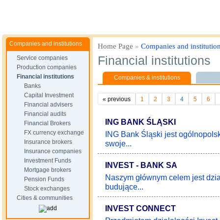
Companies and institutions
Home Page
»
Companies and institutio
Financial institutions
Service companies
Production companies
Financial institutions
Companies & institutions
Banks
Capital Investment
«
previous
1
2
3
4
5
6
Financial advisers
Financial audits
ING BANK ŚLĄSKI
Financial Brokers
FX currency exchange
ING Bank Śląski jest ogólnopol
Insurance brokers
swoje...
Insurance companies
Investment Funds
INVEST - BANK SA
Mortgage brokers
Naszym głównym celem jest dzia
Pension Funds
budujące...
Stock exchanges
Cities & communities
INVEST CONNECT